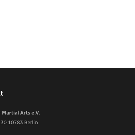
t
 Martial Arts e.V.
 30
10783
Berlin