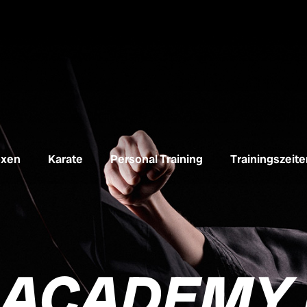
oxen
Karate
Personal Training
Trainingszeite
 ACADEMY 